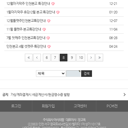
12월마지막주 인천본교 특강안내
12-21
1월마지막주 휴강/2월 본교 특강안내
01-20
12월둘쨋주인천본교특강안내
12-07
11월 둘쨋주 본교특강안내
11-04
7월 첫째주 인천본교특강안내
06-28
인천본교 4월 셋쨋주 특강안내
04-24
6
7
8
9
10
공지
가상계좌결제시 세금계산서/현금영수증 발행
로그인
회원가입
고객센터
PC버전
주식회사 아사히팜
대표이사 : 장고옥
(22883) 인천 서구 염곡로464번길30 벨라미 1차 상가 1017호