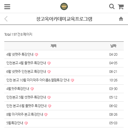
장고옥아카데미교육프로그램
Total 197건
8 페이지
제목
날짜
4월 넷쨋주 특강안내
04-20
인천본교 4월 둘쨋주 특강안내
04-05
6월 넷쨋주 인천본교 특강안내
06-21
인천 본교 10월 마지막주 아이롱&열펌특강 안내
10-26
4월첫주특강안내
03-30
인천본교 5월 셋쨋주 특강안내
05-12
인천 본교 6월 둘쨋주 특강안내
06-02
8월 마지막주 본교 특강안내
08-26
5월특강안내
05-03