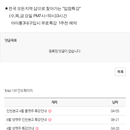
★전국 모든지역 샵으로 찿아가는 "입점특강"
     (수,목,금 요일 PM7시~10시)3시간
       아이롱3대구입시 무료특강  1주전 예약
댓글목록
등록된 댓글이 없습니다.
목록
Total 197건
8 페이지
제목
날짜
인천본교 4월 둘쨋주 특강안내
04-05
6월 넷쨋주 인천본교 특강안내
06-21
4월 넷쨋주 특강안내
04-20