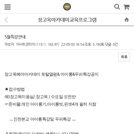
장고옥아카데미교육프로그램
5월특강안내
작성자
아사히코리아
(119.♡.163.97)
22-05-03 16:54
조회
5,190회
댓글
0건
목록
본문
장고옥헤어아카데미 토탈열펌& 아이롱&두피특강공지
★접수방법
예)장고옥미용실/ 장고옥 / 수요일 오전반
☞준비물:개인 아이롱기,아이롱빗,핀셋4개 필히 지참
     ㅡ인천본교 아이롱특강및 두피특강 ㅡ
-5월2일월요일 오전반: AM10시~12시30분