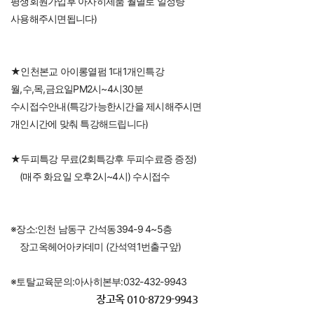
평생회원가입후 아사히제품 월별로 일정량
사용해주시면됩니다)
★인천본교 아이롱열펌 1대1개인특강
월,수,목,금요일PM2시~4시30분
수시접수안내(특강가능한시간을 제시해주시면
개인시간에 맞춰 특강해드립니다)
★두피특강 무료(2회특강후 두피수료증 증정)
    (매주 화요일 오후2시~4시) 수시접수
※장소:인천 남동구 간석동394-9 4~5층
    장고옥헤어아카데미 (간석역1번출구앞)
※토탈교육문의:아사히본부:032-432-9943
장고옥 010-8729-9943