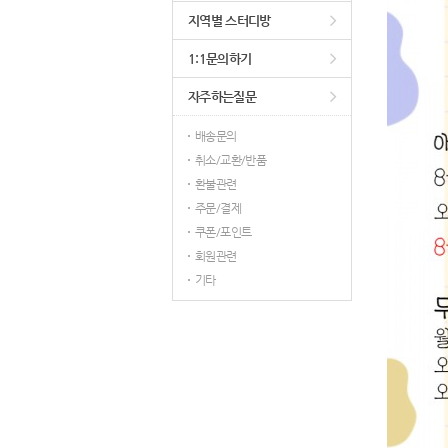
지역별 스터디방
1:1문의하기
자주하는질문
배송문의
취소/교환/반품
환불관련
주문/결제
쿠폰/포인트
회원관련
기타