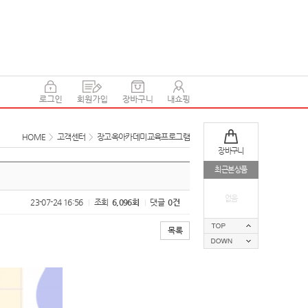
HOME
>
고객센터
>
장고옥아카데미교육프로그램
장바구니
최근본상품
없음
23-07-24 16:56
조회
6,096회
댓글
0건
|
|
목록