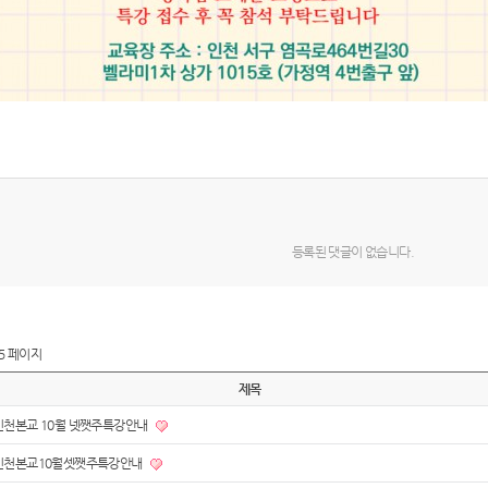
등록된 댓글이 없습니다.
5 페이지
제목
인천본교 10월 넷쨋주특강안내
인천본교10월셋쨋주특강안내