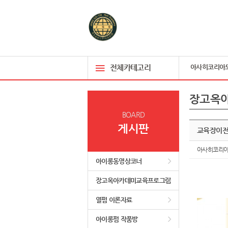
전체카테고리
아사히코리아
장고옥
BOARD
게시판
교육장이전 
아사히코리
아이롱동영상코너
장고옥아카데미교육프로그램
열펌 이론자료
아이롱펌 작품방