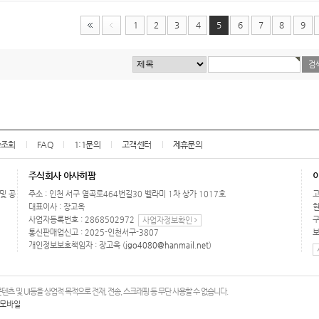
1
2
3
4
5
6
7
8
9
송조회
FAQ
1:1문의
고객센터
제휴문의
주식회사 아사히팜
 및 공
주소 : 인천 서구 염곡로464번길30 벨라미 1차 상가 1017호
고
대표이사 : 장고옥
현
사업자등록번호 : 2868502972
구
사업자정보확인
통신판매업신고 : 2025-인천서구-3807
보
개인정보보호책임자 : 장고옥 (
jgo4080@hanmail.net
)
츠 및 UI등을 상업적 목적으로 전재, 전송, 스크래핑 등 무단 사용할 수 없습니다.
모바일