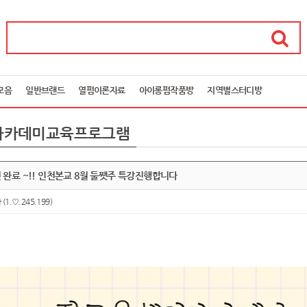
모음
일반브랜드
열펌이론자료
아이롱펌작품방
지역별스터디방
아카데미교육프로그램
완료 ~!! 인천본교 8월 둘쨋주 특강진행합니다
아
(1.♡.245.199)