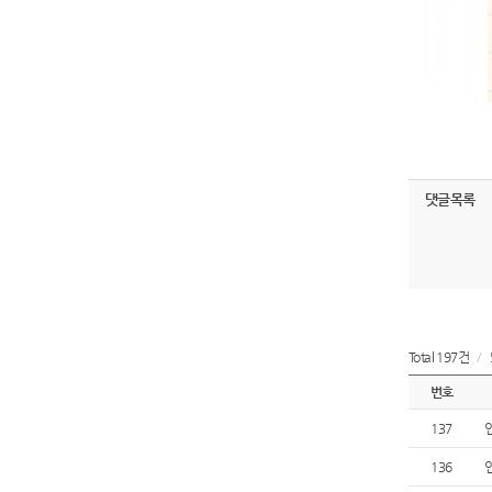
댓글목록
Total 197건
/
번호
137
136