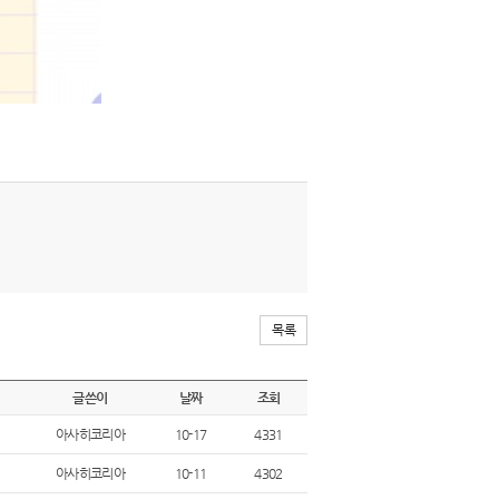
목록
글쓴이
날짜
조회
아사히코리아
10-17
4331
아사히코리아
10-11
4302