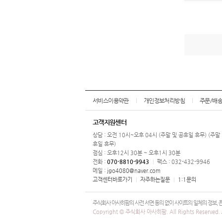
서비스이용약관
개인정보처리방침
주문/배
고객지원센터
상담 : 오전 10시~오후 04시 (주말 및 공휴일 휴무) (주말
휴일 휴무)
점심 : 오후12시 30분 ~ 오후1시 30분
전화 :
070-8810-9943
팩스 : 032-432-9946
|
메일 :
jgo4080@naver.com
고객센터바로가기
자주하는질문
1:1문의
|
|
주식회사 아사히팜의 사전 서면 동의 없이 사이트의 일체의 정보, 콘텐
Copyright © 주식회사 아사히팜. All Rights Reserved.