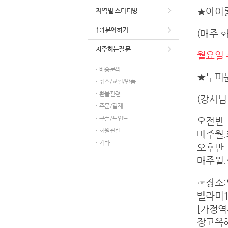
★아이
지역별 스터디방
1:1문의하기
(매주 
자주하는질문
월요일 
배송문의
★두피
취소/교환/반품
환불관련
(강사님
주문/결제
쿠폰/포인트
오전반
회원관련
매주월.
기타
오후반
매주월.
☞장소:
벨라미1
[가정
장고옥