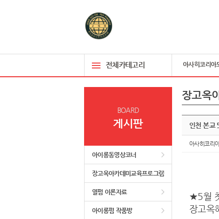
전체카테고리
아사히코리아
장고옥
BOARD
게시판
인천 본교
아사히코리
아이롱동영상코너
장고옥아카데미교육프로그램
열펌 이론자료
★5월 
장고옥
아이롱펌 작품방