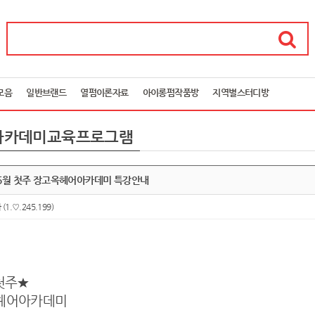
모음
일반브랜드
열펌이론자료
아이롱펌작품방
지역별스터디방
아카데미교육프로그램
 5월 첫주 장고옥헤어아카데미 특강안내
아
(1.♡.245.199)
첫주★
헤어아카데미