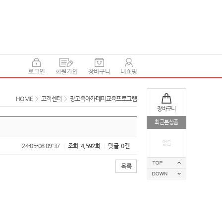
HOME
>
고객센터
>
장고옥아카데미교육프로그램
장바구니
최근본상품
없음
24-05-08 09:37
조회
4,592회
댓글
0건
|
|
목록