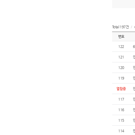
Total 197건
/
번호
122
121
120
119
열람중
117
116
115
114