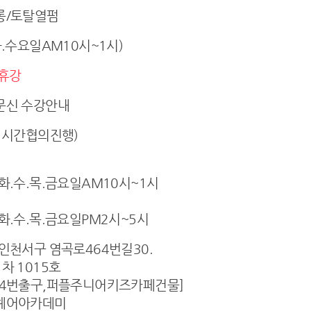
롱/토탈열펌
화.수요일AM10시~1시)
휴강
문신 수강안내
 시간협의진행)
화.수.목.금요일AM10시~1시
화.수.목.금요일PM2시~5시
인천서구 염곡로464번길30.
차 1015호
역4번출구,퍼플주니어키즈카페건물]
헤어아카데미