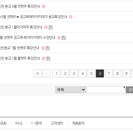
인천 본교 4월 첫쨋주 특강안내
★3월 셋쨋주★ 장고옥헤어아카데미 본교특강안내
인천 본교 1월마지막주 특강안내
1월 넷쨋주 장고옥 헤어아카데미 수강안내
인천본교 1월 셋쨋주 특강안내
인천 본교 1월 둘쩃주 특강안내
1
2
3
4
5
6
7
8
9
송조회
FAQ
1:1문의
고객센터
제휴문의