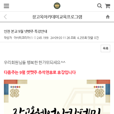
장고옥아카데미교육프로그램
인천 본교 9월 넷쨋주 특강안내
작성자
아사히코리아
(1.♡.245.199)
24-09-20 11:26
조회
4,255회
댓글
0건
목록
본문
우리회원님들 행복한 한가위되세요^^
다음주는 9월 셋쨋주 추석연휴로 휴강입니다