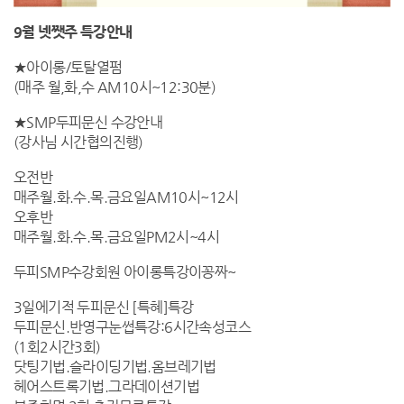
9월 넷쨋주 특강안내
★아이롱/토탈열펌
(매주 월,화,수 AM10시~12:30분)
★SMP두피문신 수강안내
(강사님 시간협의진행)
오전반
매주월.화.수.목.금요일AM10시~12시
오후반
매주월.화.수.목.금요일PM2시~4시
두피SMP수강회원 아이롱특강이꽁짜~
3일에기적 두피문신 [특혜]특강
두피문신.반영구눈썹특강:6시간속성코스
(1회2시간3회)
닷팅기법.슬라이딩기법.옴브레기법
헤어스트록기법.그라데이션기법