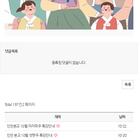
댓글목록
등록된 댓글이 없습니다.
목록
Total 197건
2 페이지
제목
날짜
인천본교 10월 마지막주 특강안내
10-22
인천 본교 10월 셋쨋주 특강안내
10-20