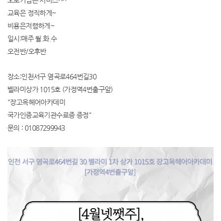
오토기법은 서비스^^
교육은 정직하게~
비용은저렴하게~
일시:매주 월.화.수
오전반/오후반
장소:인천서구 염곡로464번길30
벨라미상가 1015호 (가정역4번출구앞)
"장고옥헤어아카데미
국가인증교육기관수료증 증정"
문의 : 01087299943