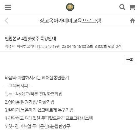
장고옥아카데미교육프로그램
인천본교 4월넷쨋주 특강안내
작성자
아사히코리아
(1.♡.245.199)
25-04-18 16:00
조회
3,802회
댓글
0건
목록
본문
타샵과 차별화시키는 헤어살롱만들기
ㅡ교육레시피ㅡ
1.누구나/쉽고/빠른 건강한연화법
2.아이롱 원권기법/ 마샬기법
3.탄머리.녹은머리 쉽고빠르게 복구기법
4.간단하고 디테일한 두피탈모관리 프로그램시스템
5.핫~한 메뉴얼 두피문신&눈썹반영구