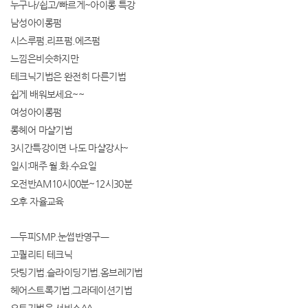
누구나/쉽고/빠르게~아이롱 특강
남성아이롱펌
시스루펌.리프펌.에즈펌
느낌은비슷하지만
테크닉기법은 완전히 다른기법
쉽게 배워보세요~~
여성아이롱펌
롱헤어 마샬기법
3시간특강이면 나도 마샬강사~
일시:매주 월.화.수요일
오전반AM10시00분~12시30분
오후 자율교육
ㅡ두피SMP.눈썹반영구ㅡ
고퀄리티 테크닉
닷팅기법.슬라이딩기법.옴브레기법
헤어스트록기법.그라데이션기법