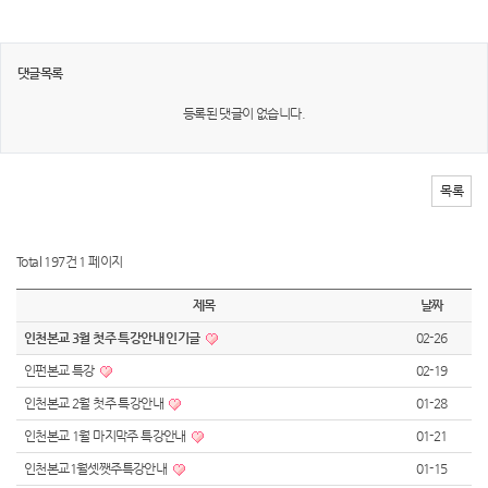
댓글목록
등록된 댓글이 없습니다.
목록
Total 197건
1 페이지
제목
날짜
인천본교 3월 첫주 특강안내 인기글
02-26
인펀본교 특강
02-19
인천본교 2월 첫주 특강안내
01-28
인천본교 1월 마지막주 특강안내
01-21
인천본교1월셋쨋주특강안내
01-15