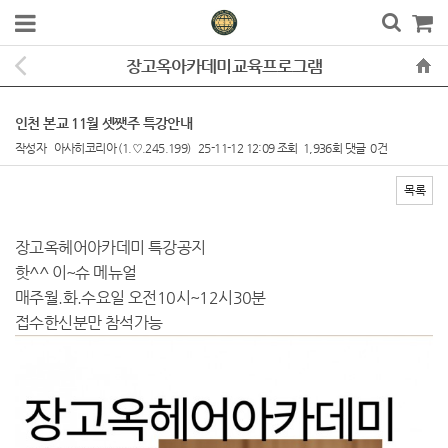
장고옥아카데미교육프로그램
인천 본교 11월 셋쨋주 특강안내
작성자
아사히코리아
(1.♡.245.199)
25-11-12 12:09
조회
1,936회
댓글
0건
목록
본문
장고옥헤어아카데미 특강공지
핫^^ 이~슈 메뉴얼
매주월.화.수요일 오전10시~12시30분
접수한신분만 참석가능