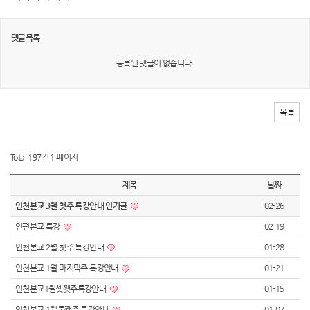
댓글목록
등록된 댓글이 없습니다.
목록
Total 197건
1 페이지
제목
날짜
인천본교 3월 첫주 특강안내 인기글
02-26
인펀본교 특강
02-19
인천본교 2월 첫주 특강안내
01-28
인천본교 1월 마지막주 특강안내
01-21
인천본교1월셋쨋주특강안내
01-15
인천본교 1월둘쨋주 특강안내
01-07