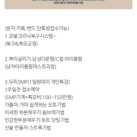
(문자.카톡.밴드.단톡방접수가능)
1.모발크리닉복구시스템~
(복구&측모교정)
2.뿌리살리기.남성다운펌/C컬 아이롱펌
(남자아이롱펌마스트과정)
3.두피SMP(1일원데이 개인특강)
1주일전 접수예약
(SMP기계+특강비:100~150만원)
가름마.가마:쉽게하는 오토기법
미세한 부분채우기:옴브레기법
민감한부분채우기:돗트.닷팅기법
선을 만들자:스트록기법