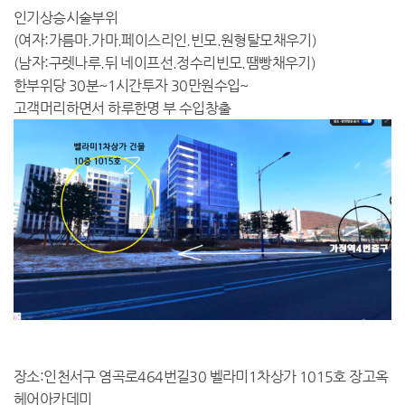
인기상승시술부위
(여자:가름마.가마.페이스리인.빈모.원형탈모채우기)
(남자:구렛나루.뒤 네이프선.정수리빈모.땜빵채우기)
한부위당 30분~1시간투자 30만원수입~
고객머리하면서 하루한명 부 수입창출
장소:인천서구 염곡로464번길30 벨라미1차상가 1015호 장고옥
헤어아카데미