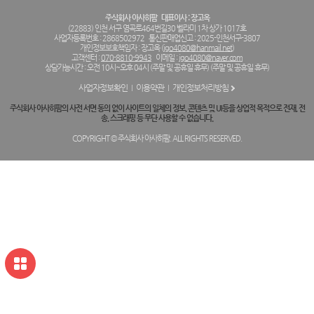
주식회사 아사히팜
대표이사 : 장고옥
(22883) 인천 서구 염곡로464번길30 벨라미 1차 상가 1017호
사업자등록번호 : 2868502972
통신판매업신고 : 2025-인천서구-3807
개인정보보호책임자 : 장고옥 (
jgo4080@hanmail.net
)
고객센터 :
070-8810-9943
이메일 :
jgo4080@naver.com
상담가능시간 : 오전 10시~오후 04시 (주말 및 공휴일 휴무) (주말 및 공휴일 휴무)
사업자정보확인
이용약관
개인정보처리방침
주식회사 아사히팜의 사전 서면 동의 없이 사이트의 일체의 정보, 콘텐츠 및 UI등을 상업적 목적으로 전재, 전
송, 스크래핑 등 무단 사용할 수 없습니다.
COPYRIGHT © 주식회사 아사히팜. ALL RIGHTS RESERVED.