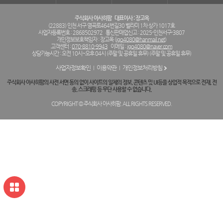
주식회사 아사히팜
대표이사 : 장고옥
(22883) 인천 서구 염곡로464번길30 벨라미 1차 상가 1017호
사업자등록번호 : 2868502972
통신판매업신고 : 2025-인천서구-3807
개인정보보호책임자 : 장고옥 (
jgo4080@hanmail.net
)
고객센터 :
070-8810-9943
이메일 :
jgo4080@naver.com
상담가능시간 : 오전 10시~오후 04시 (주말 및 공휴일 휴무) (주말 및 공휴일 휴무)
사업자정보확인
이용약관
개인정보처리방침
주식회사 아사히팜의 사전 서면 동의 없이 사이트의 일체의 정보, 콘텐츠 및 UI등을 상업적 목적으로 전재, 전
송, 스크래핑 등 무단 사용할 수 없습니다.
COPYRIGHT © 주식회사 아사히팜. ALL RIGHTS RESERVED.