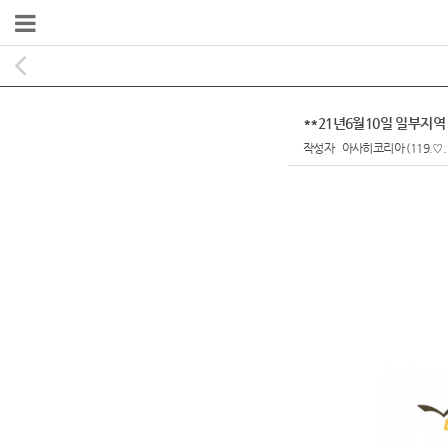
**21년6월10일 일부지
작성자
아사히코리아
(119.♡.
본문