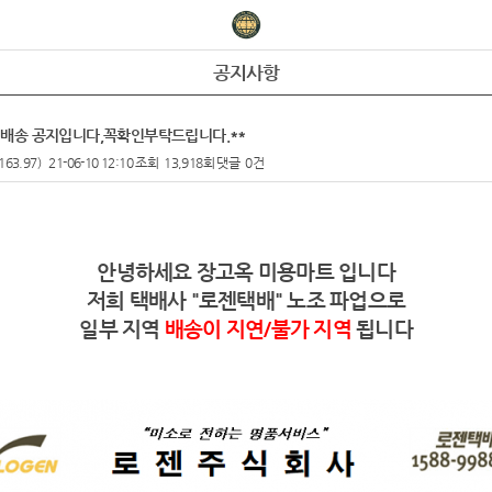
공지사항
역 배송 공지입니다,꼭확인부탁드립니다.**
163.97)
21-06-10 12:10
조회
13,918회
댓글
0건
안녕하세요 장고옥 미용마트 입니다
저희 택배사 "로젠택배" 노조 파업으로
일부 지역
배송이 지연/불가 지역
됩니다