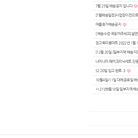
7월 25일 배송공지 입니다
[7월배송일정]사업장이전으로
여름휴가배송공지
[ 배송수정 꼭읽어주세요]설
장고옥미용마트 2022년 1월 
[12월 20일 ]일부지역 배
나미나미 헤어크리닉세트,단
S2 20일 입고 완료
2
10월4일/11일 대체공휴일 
**21년6월10일 일부지역 