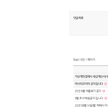
댓글목록
Total 19건
1 페이지
가상계좌결제시 세금계산서/
아사히코리아 공지입니다
25년 8월 여름휴가 공지
9월 추석 배송공지 입니다
23년 08월14일(월) 택배사 