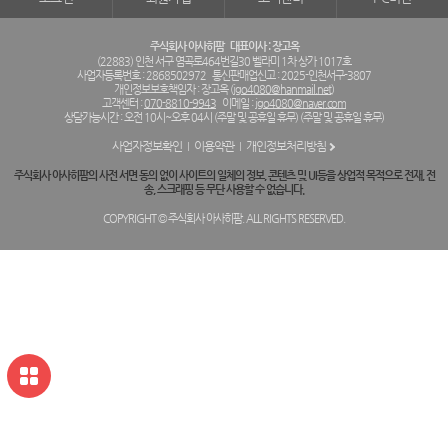
주식회사 아사히팜
대표이사 : 장고옥
(22883) 인천 서구 염곡로464번길30 벨라미 1차 상가 1017호
사업자등록번호 : 2868502972
통신판매업신고 : 2025-인천서구-3807
개인정보보호책임자 : 장고옥 (
jgo4080@hanmail.net
)
고객센터 :
070-8810-9943
이메일 :
jgo4080@naver.com
상담가능시간 : 오전 10시~오후 04시 (주말 및 공휴일 휴무) (주말 및 공휴일 휴무)
사업자정보확인
이용약관
개인정보처리방침
주식회사 아사히팜의 사전 서면 동의 없이 사이트의 일체의 정보, 콘텐츠 및 UI등을 상업적 목적으로 전재, 전
송, 스크래핑 등 무단 사용할 수 없습니다.
COPYRIGHT © 주식회사 아사히팜. ALL RIGHTS RESERVED.