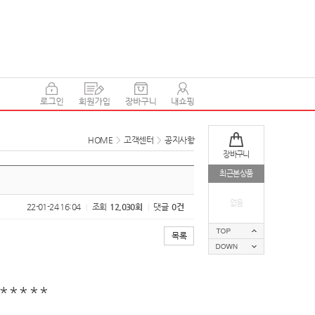
HOME
>
고객센터
>
공지사항
장바구니
최근본상품
없음
22-01-24 16:04
조회
12,030회
댓글
0건
|
|
목록
*****