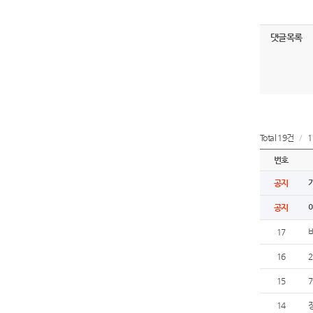
댓글목록
Total 19건
/
1
번호
공지
공지
17
16
15
14