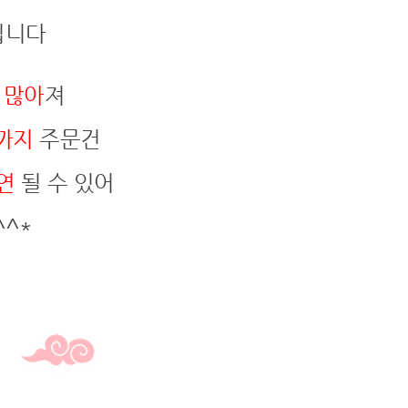
입니다
 많아
져
 까지
주문건
연
될 수 있어
^*