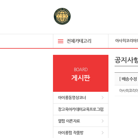
전체카테고리
아사히코리아
공지사
BOARD
게시판
[ 배송수
아사히코리
아이롱동영상코너
장고옥아카데미교육프로그램
열펌 이론자료
아이롱펌 작품방