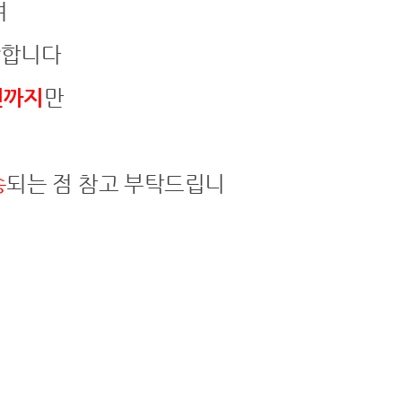
여
감
합니다
건까지
만
송
되는 점 참고 부탁드립니