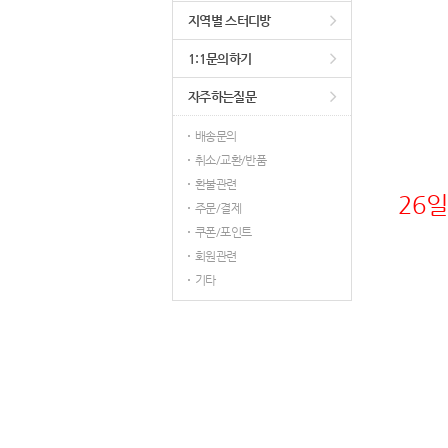
지역별 스터디방
1:1문의하기
자주하는질문
배송문의
취소/교환/반품
환불관련
26
주문/결제
쿠폰/포인트
회원관련
기타