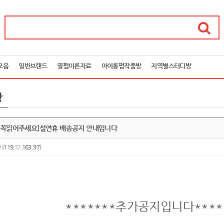
모음
일반브랜드
열펌이론자료
아이롱펌작품방
지역별스터디방
항
정 꼭읽어주세요]설연휴 배송공지 안내입니다
아
(119.♡.163.97)
*******추가공지입니다****