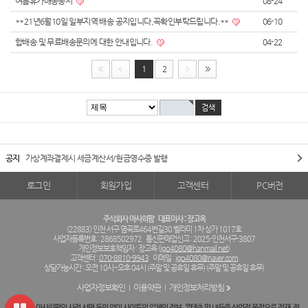
여름휴가배송공지
08-24
**21년6월10일 일부지역 배송 공지입니다,꼭확인부탁드립니다.**
06-10
합배송 및 무료배송문의에 대한 안내입니다.
04-22
1
2
공지
가상계좌결제시 세금계산서/현금영수증 발행
로그인
회원가입
고객센터
PC버전
주식회사 아사히팜
대표이사 : 장고옥
(22883) 인천 서구 염곡로464번길30 벨라미 1차 상가 1017호
사업자등록번호 : 2868502972
통신판매업신고 : 2025-인천서구-3807
개인정보보호책임자 : 장고옥 (
jgo4080@hanmail.net
)
고객센터 :
070-8810-9943
이메일 :
jgo4080@naver.com
상담가능시간 : 오전 10시~오후 04시 (주말 및 공휴일 휴무) (주말 및 공휴일 휴무)
사업자정보확인
이용약관
개인정보처리방침
주식회사 아사히팜의 사전 서면 동의 없이 사이트의 일체의 정보, 콘텐츠 및 UI등을 상업적 목적으로 전재, 전