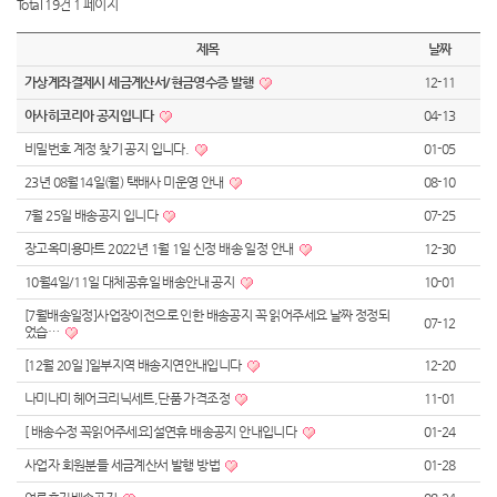
Total 19건
1 페이지
제목
날짜
가상계좌결제시 세금계산서/현금영수증 발행
12-11
아사히코리아 공지입니다
04-13
비밀번호 계정 찾기 공지 입니다.
01-05
23년 08월14일(월) 택배사 미운영 안내
08-10
7월 25일 배송공지 입니다
07-25
장고옥미용마트 2022년 1월 1일 신정 배송 일정 안내
12-30
10월4일/11일 대체공휴일 배송안내 공지
10-01
[7월배송일정]사업장이전으로 인한 배송공지 꼭 읽어주세요 날짜 정정되
07-12
었습…
[12월 20일 ]일부지역 배송지연안내입니다
12-20
나미나미 헤어크리닉세트,단품 가격조정
11-01
[ 배송수정 꼭읽어주세요]설연휴 배송공지 안내입니다
01-24
사업자 회원분들 세금계산서 발행 방법
01-28