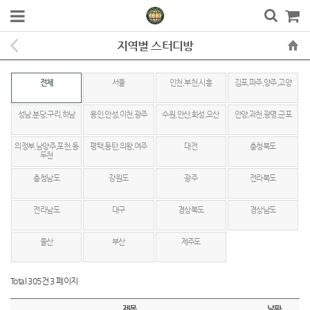
지역별 스터디방
전체
서울
인천,부천,시흥
김포,파주,양주,고양
성남,분당,구리,하남
용인,안성,이천,광주
수원,안산,화성,오산
안양,과천,광명,군포
의정부,남양주,포천,동
평택,동탄,의왕,여주
대전
충청북도
두천
충청남도
강원도
광주
전라북도
전라남도
대구
경상북도
경상남도
울산
부산
제주도
Total 305건
3 페이지
제목
날짜