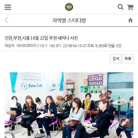
지역별 스터디방
인천,부천,시흥 | 4월 22일 부천 세미나 사진
작성자
아사히코리아
(119.♡.163.97)
22-08-04 15:47
조회
9,385회
댓글
0건
검색
목록
본문