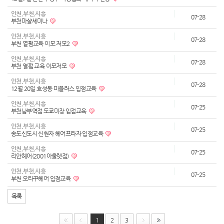
인천,부천,시흥
07-28
부천마샬세미나
인천,부천,시흥
07-28
부천 열펌교육 이모 저모2
인천,부천,시흥
07-28
부천 열펌 교육 이모저모
인천,부천,시흥
07-28
12월 20일 효성동 미플러스 입점교육
인천,부천,시흥
07-25
부천남부역점 도쿄미장 입점교육
인천,부천,시흥
07-25
송도신도시 신현자 헤어프라자 입점교육
인천,부천,시흥
07-25
리안헤어(2001아울렛점)
인천,부천,시흥
07-25
부천 오타꾸헤어 입점교육
목록
1
2
3