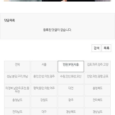
댓글목록
등록된 댓글이 없습니다.
검색
목록
전체
서울
인천,부천,시흥
김포,파주,양주,고양
성남,분당,구리,하남
용인,안성,이천,광주
수원,안산,화성,오산
안양,과천,광명,군포
의정부,남양주,포천,동
평택,동탄,의왕,여주
대전
충청북도
두천
충청남도
강원도
광주
전라북도
전라남도
대구
경상북도
경상남도