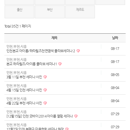
울산
부산
제주도
Total 35건
1 페이지
제목
날짜
인천,부천,시흥
08-17
인천본교 아이롱/하라힐즈천연염색 콜라보세미나 2
인천,부천,시흥
08-17
본교 하라힐즈/아이롱 콜라보 세미나1
인천,부천,시흥
08-05
3월 11일 부천 세미나 사진
인천,부천,시흥
08-04
4월 15일 인천 세미나 사진
인천,부천,시흥
08-04
4월 22일 부천 세미나 사진
인천,부천,시흥
07-29
[12월15일] 인천 굿바이 2014 아이롱 열펌 세미나
인천,부천,시흥
07-29
12월7일 인천 부평구 미용협회 세미나 현장