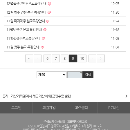
12월둘쨋주인천본교특강안내
12-07
12월 첫주 인천 본교 특강안내
11-30
11월 마지막주 본교특강안내
11-24
11월넷쨋주 본교 특강안내
11-18
11월셋쨋주본교특강안내
11-09
11월 첫주 본교 특강안내
11-04
6
7
8
9
10
공지
가상계좌결제시 세금계산서/현금영수증 발행
로그인
회원가입
고객센터
PC버전
주식회사 아사히팜
대표이사 : 장고옥
(22883) 인천 서구 염곡로464번길30 벨라미 1차 상가 1017호