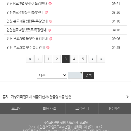
인천본교 3월 넷쨋주 특강안내
03-21
인천본교 4월첫주 특강안내
03-26
인천 본교 4월 셋쨋주 특강안내
04-10
인천본교 4월넷쨋주 특강안내
04-18
인천 본교 3월 둘쨋주 특강안내
03-06
인천 본교 5월 첫주 특강안내
04-29
1
2
3
4
5
공지
가상계좌결제시 세금계산서/현금영수증 발행
로그인
회원가입
고객센터
PC버전
주식회사 아사히팜
대표이사 : 장고옥
(22883) 인천 서구 염곡로464번길30 벨라미 1차 상가 1017호