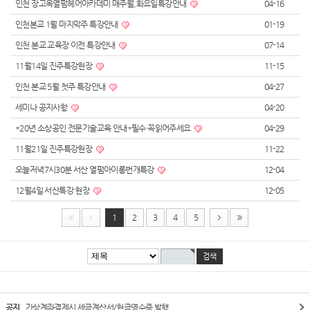
인천 장고옥열펌헤어아카데미 매주월,화요일특강안내
04-16
인천본교 1월 마지막주 특강안내
01-19
인천 본교 교육장 이전 특강안내
07-14
11월14일 진주특강현장
11-15
인천 본교 5월 첫주 특강안내
04-27
세미나 공지사항
04-20
*20년 소상공인 전문기술교육 안내*필수 꼭읽어주세요
04-29
11월21일 진주특강현장
11-22
오늘저녁7시30분 서산 열펌아이롱번개특강
12-04
12월4일 서산특강 현장
12-05
1
2
3
4
5
공지
가상계좌결제시 세금계산서/현금영수증 발행