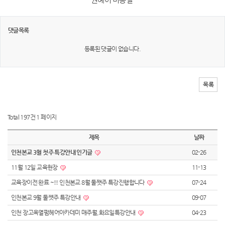
댓글목록
등록된 댓글이 없습니다.
목록
Total 197건
1 페이지
제목
날짜
인천본교 3월 첫주 특강안내 인기글
02-26
11월 12일 교육현장
11-13
교육장이전 완료 ~!! 인천본교 8월 둘쨋주 특강진행합니다
07-24
인천본교 9월 둘쩃주 특강안내
09-07
인천 장고옥열펌헤어아카데미 매주월,화요일특강안내
04-23