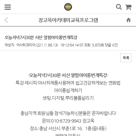
장고옥아카데미교육프로그램
오늘저녁7시30분 서산 열펌아이롱번개특강
작성자
아사히코리아
(221.♡.86.13)
19-12-04 14:07
조회
5,673회
댓글
0건
목록
본문
-오늘저녁7시30분 서산 열펌아이롱번개특강
-
특강 레시피:아사히제품사용하여 쉽고건강하게보는 연화법
아이롱쉽게하기
셋팅.디지털.뿌리볼륨살리기
충남지역 회원님들 참석가능하신분들은 문자바랍니다
문의:010-8729-9943 장고옥
장소:충남 서산시 부춘1로 16. 1층(읍내동)
권헤어 미용실