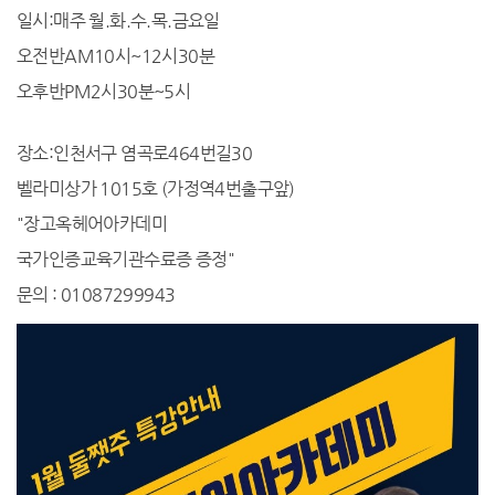
일시:매주 월.화.수.목.금요일
오전반AM10시~12시30분
오후반PM2시30분~5시
장소:인천서구 염곡로464번길30
벨라미상가 1015호 (가정역4번출구앞)
"장고옥헤어아카데미
국가인증교육기관수료증 증정"
문의 : 01087299943