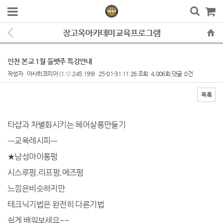
장고옥아카데미교육프로그램
인천 본교 1월 둘쨋주 특강안내
작성자
아사히코리아
(1.♡.245.199)
25-01-31 11:26
조회
4,006회
댓글
0건
목록
본문
타샵과 차별화시키는 헤어살롱만들기
ㅡ교육레시피ㅡ
★남성아이롱펌
시스루펌.리프펌.에즈펌
느낌은비슷하지만
테크닉기법은 완전히 다른기법
쉽게 배워보세요~~