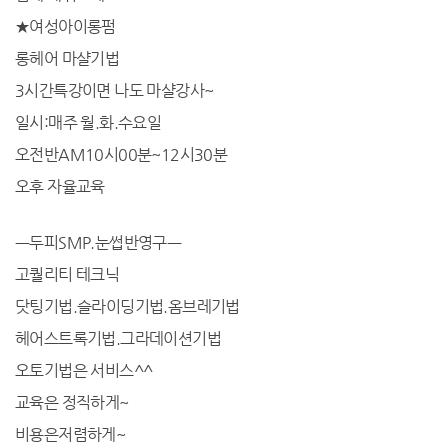
★여성아이롱펌
롱헤어 마샬기법
3시간특강이면 나도 마샬강사~
일시:매주 월.화.수요일
오전반AM10시00분~12시30분
오후 자율교육
ㅡ두피SMP.눈썹반영구ㅡ
고퀄리티 테크닉
닷팅기법.슬라이딩기법.옴브레기법
헤어스트록기법.그라데이션기법
오토기법은 서비스^^
교육은 정직하게~
비용은저렴하게~