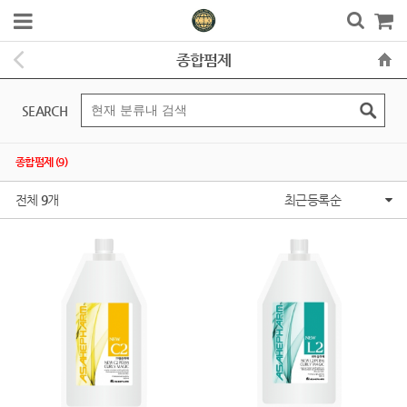
종합펌제
SEARCH
종합펌제 (9)
전체
9
개
최근등록순