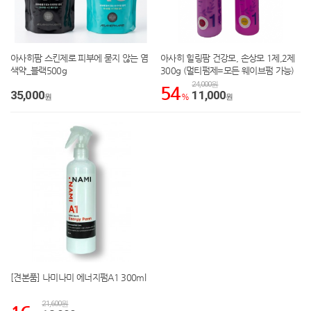
아사히팜 스킨제로 피부에 묻지 않는 염
아사히 힐링팜 건강모, 손상모 1제,2제
색약_블랙500g
300g (멀티펌제=모든 웨이브펌 가능)
24,000원
54
35,000
11,000
원
%
원
[견본품] 나미나미 에너지펌A1 300ml
21,600원