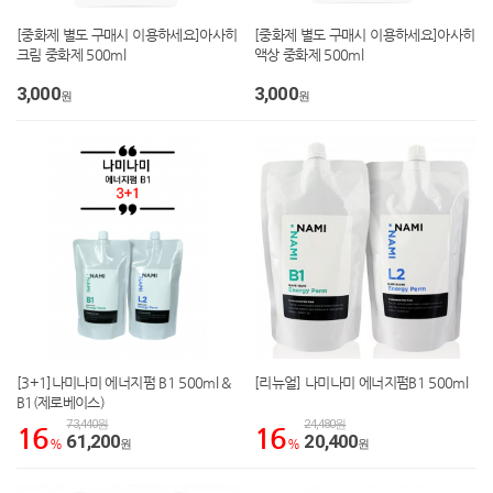
[중화제 별도 구매시 이용하세요]아사히
[중화제 별도 구매시 이용하세요]아사히
크림 중화제 500ml
액상 중화제 500ml
3,000
3,000
원
원
[3+1]나미나미 에너지펌 B1 500ml &
[리뉴얼] 나미나미 에너지펌B1 500ml
B1(제로베이스)
73,440원
24,480원
16
16
61,200
20,400
%
원
%
원