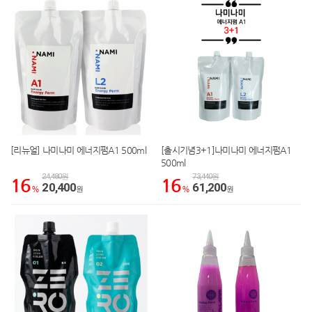
[리뉴얼] 나미나미 에너지펌A1 500ml
[출시기념3+1]나미나미 에너지펌A1
500ml
24,480원
73,440원
16
16
20,400
61,200
%
원
%
원