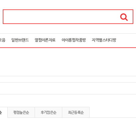
모음
일반브랜드
열펌이론자료
아이롱펌작품방
지역별스터디방
순
평점높은순
후기많은순
최근등록순