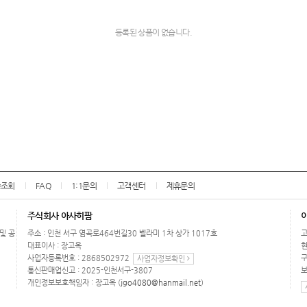
등록된 상품이 없습니다.
송조회
FAQ
1:1문의
고객센터
제휴문의
주식회사 아사히팜
 및 공
주소 : 인천 서구 염곡로464번길30 벨라미 1차 상가 1017호
고
대표이사 : 장고옥
현
사업자등록번호 : 2868502972
구
사업자정보확인
통신판매업신고 : 2025-인천서구-3807
보
개인정보보호책임자 : 장고옥 (
jgo4080@hanmail.net
)