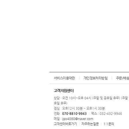
서비스이용약관
개인정보처리방침
주문/배
고객지원센터
상담 : 오전 10시~오후 04시 (주말 및 공휴일 휴무) (주말
휴일 휴무)
점심 : 오후12시 30분 ~ 오후1시 30분
전화 :
070-8810-9943
팩스 : 032-432-9946
|
메일 :
jgo4080@naver.com
고객센터바로가기
자주하는질문
1:1문의
|
|