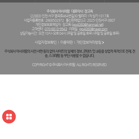
주식회사 아사히팜
대표이사 : 장고옥
(22883) 인천 서구 염곡로464번길30 벨라미 1차 상가 1017호
사업자등록번호 : 2868502972
통신판매업신고 : 2025-인천서구-3807
개인정보보호책임자 : 장고옥 (
jgo4080@hanmail.net
)
고객센터 :
070-8810-9943
이메일 :
jgo4080@naver.com
상담가능시간 : 오전 10시~오후 04시 (주말 및 공휴일 휴무) (주말 및 공휴일 휴무)
사업자정보확인
이용약관
개인정보처리방침
주식회사 아사히팜의 사전 서면 동의 없이 사이트의 일체의 정보, 콘텐츠 및 UI등을 상업적 목적으로 전재, 전
송, 스크래핑 등 무단 사용할 수 없습니다.
COPYRIGHT © 주식회사 아사히팜. ALL RIGHTS RESERVED.