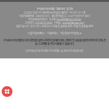
주식회사 아사히팜
대표이사 : 장고옥
(22883) 인천 서구 염곡로464번길30 벨라미 1차 상가 1017호
사업자등록번호 : 2868502972
통신판매업신고 : 2025-인천서구-3807
개인정보보호책임자 : 장고옥 (
jgo4080@hanmail.net
)
고객센터 :
070-8810-9943
이메일 :
jgo4080@naver.com
상담가능시간 : 오전 10시~오후 04시 (주말 및 공휴일 휴무) (주말 및 공휴일 휴무)
사업자정보확인
이용약관
개인정보처리방침
주식회사 아사히팜의 사전 서면 동의 없이 사이트의 일체의 정보, 콘텐츠 및 UI등을 상업적 목적으로 전재, 전
송, 스크래핑 등 무단 사용할 수 없습니다.
COPYRIGHT © 주식회사 아사히팜. ALL RIGHTS RESERVED.