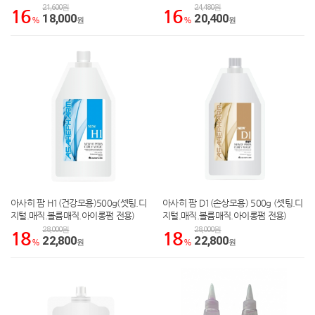
21,600원
24,480원
16
16
18,000
20,400
%
원
%
원
아사히 팜 H1(건강모용)500g(셋팅.디
아사히 팜 D1(손상모용) 500g (셋팅.디
지털.매직.볼륨매직.아이롱펌 전용)
지털.매직.볼륨매직.아이롱펌 전용)
28,000원
28,000원
18
18
22,800
22,800
%
원
%
원