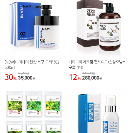
[NEW]나미나미 원샷 복구 크리닉02
나미나미 제로팜 펩타이드(손상모발복
500ml
구클리닉)
50,000원
320,000원
30
12
35,000
280,000
%
원
%
원