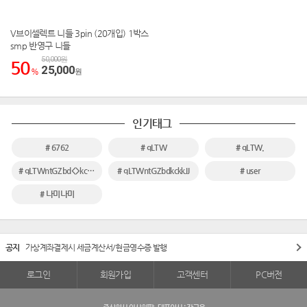
V브이셀렉트 니들 3pin (20개입) 1박스
smp 반영구 니들
50,000원
50
25,000
%
원
인기태그
# 6762
# qLTW
# qLTW.
# qLTWntGZbd<>kckkJJ
# qLTWntGZbdkckkJJ
# user
# 나미나미
공지
가상계좌결제시 세금계산서/현금영수증 발행
로그인
회원가입
고객센터
PC버전