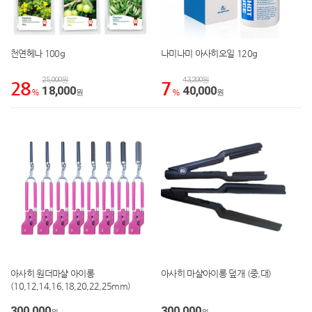
천연헤나 100g
나미나미 아사히오일 120g
25,000원
43,200원
28
7
18,000
40,000
%
원
%
원
아사히 원더마샬 아이롱
아사히 마샬아이롱 덮개 (중,대)
(10,12,14,16,18,20,22,25mm)
300,000
300,000