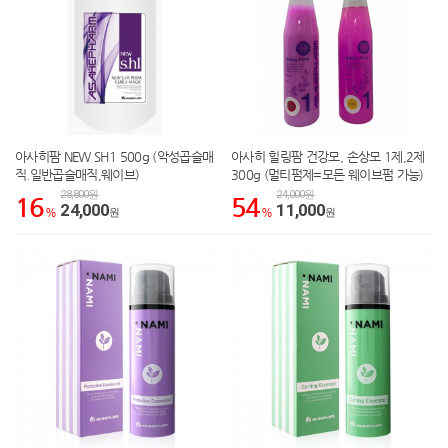
아사히팜 NEW SH1 500g (악성곱슬매
아사히 힐링팜 건강모, 손상모 1제,2제
직.일반곱슬매직,웨이브)
300g (멀티펌제=모든 웨이브펌 가능)
28,800원
24,000원
16
54
24,000
11,000
%
원
%
원