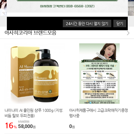
24
24
시간 동안 다시 열지 않기
시간 동안 다시 열지 않기
닫기
닫기
아사히코리아 브랜드모음
나미나미 AI 올인원 샴푸 1000g (지성.
아사히제품구매시 고급크락매직기증정
비듬.탈모 두피전용)
행사중
69,600원
16
58,000
0
%
원
원