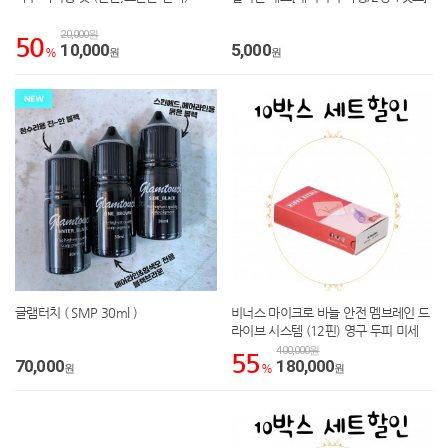
20,000원
50
10,000
5,000
%
원
원
글램터치 ( SMP 30ml )
비너스 마이크로 바늘 안전 멤브레인 드
라이브 시스템 (12핀) 영구 두피 미세
색소 침착 니들 10박스세트할인
400,000원
55
70,000
180,000
원
%
원