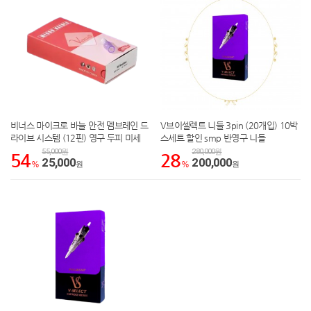
비너스 마이크로 바늘 안전 멤브레인 드
V브이셀렉트 니들 3pin (20개입) 10박
라이브 시스템 (12핀) 영구 두피 미세
스세트 할인 smp 반영구 니들
색소 침착 니들
55,000원
280,000원
54
28
25,000
200,000
%
원
%
원