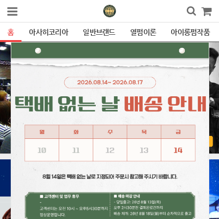
홈
아사히코리아
일반브랜드
열펌이론
아이롱펌작품