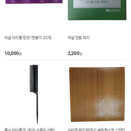
마샬 아이롱 핀셋 (한봉지 30개)
마샬 전용 파지
10,000
2,200
원
원
특수 아이롱 빗 (왼손,오른손 선택)
실리콘 패드[매직기 부착형/2장 1셋트]