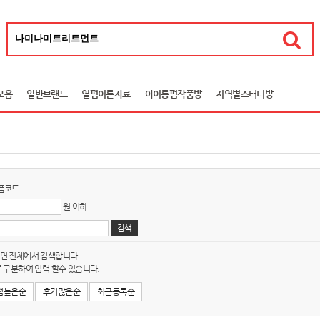
모음
일반브랜드
열펌이론자료
아이롱펌작품방
지역별스터디방
품코드
원 이하
면 전체에서 검색합니다.
 구분하여 입력 할수 있습니다.
점높은순
후기많은순
최근등록순