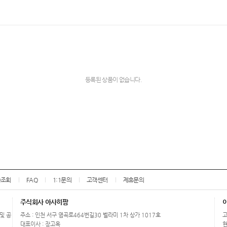
등록된 상품이 없습니다.
송조회
FAQ
1:1문의
고객센터
제휴문의
주식회사 아사히팜
 및 공
주소 : 인천 서구 염곡로464번길30 벨라미 1차 상가 1017호
고
대표이사 : 장고옥
현