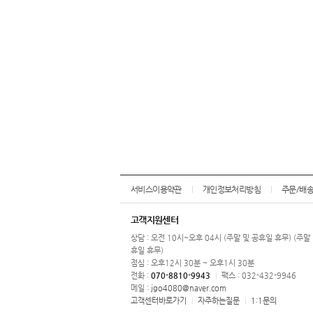
서비스이용약관
개인정보처리방침
주문/배
고객지원센터
상담 : 오전 10시~오후 04시 (주말 및 공휴일 휴무) (주말
휴일 휴무)
점심 : 오후12시 30분 ~ 오후1시 30분
전화 :
070-8810-9943
팩스 : 032-432-9946
|
메일 :
jgo4080@naver.com
고객센터바로가기
자주하는질문
1:1문의
|
|