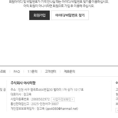
회원아이디 및 비밀번호가 기억 안나실 때는 아이디/비밀번호 찾기를 이용하십시오.
아직 회원이 아니시라면 회원으로 가입 후 이용해 주십시오.
회원가입
아이디/비밀번호 찾기
송조회
FAQ
1:1문의
고객센터
제휴문의
주식회사 아사히팜
 및 공
주소 : 인천 서구 염곡로464번길30 벨라미 1차 상가 1017호
고
대표이사 : 장고옥
현
사업자등록번호 : 2868502972
구
사업자정보확인
통신판매업신고 : 2025-인천서구-3807
보
개인정보보호책임자 : 장고옥 (
jgo4080@hanmail.net
)